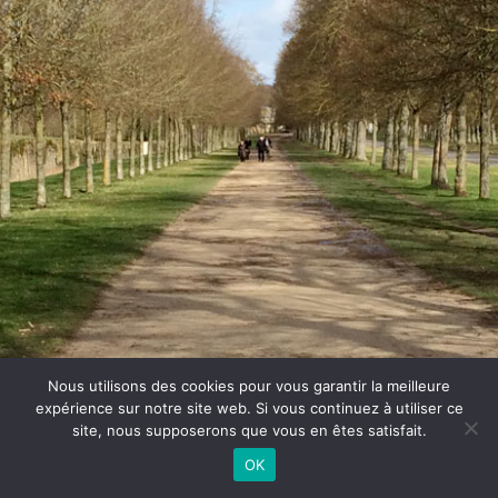
Nous utilisons des cookies pour vous garantir la meilleure
expérience sur notre site web. Si vous continuez à utiliser ce
site, nous supposerons que vous en êtes satisfait.
Rebondiss 16, rue Neuve Thierry 92410 Ville d'Avray
OK
Charte déontologique des Conseillers Conjugaux et Familiaux