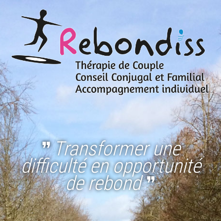
Transformer une
❞
difficulté en opportunité
de rebond
❞